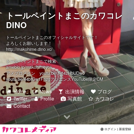
Contact
トールペイントまこのカワコレ
DINO
トールペイントまこのオフィシャルサイトです！
よろしくお願いします！
http://makohime.dino.vc/
トールペイントまこで検索
ameblo.jp/makohimeyo/
アメブロメイン youtu.be/1-84zHbUDwo
youtu.be/44btGw1FnzgアジエンスYouTube限定CM
Home
News
出演情報
ブログ
Twitter
Profile
写真館
カワコレ
Contact
ログイン | 新規登録