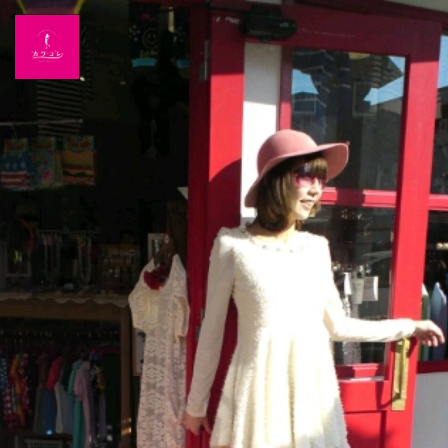
Home
News
出演情報
ブログ
Twitter
Profile
写真館
カワコレ