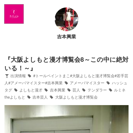
Home
News
吉本興業
出演情報
ブログ
『大阪よしもと漫才博覧会8～この中に絶対
いる！～』
Twitter
出演情報
#トールペイントまこ#大阪よしもと漫才博覧会#若手芸
人#アメーバマイスター#吉本興業
アメーバマイスター
ハッシュ
タグ
よしもと漫才
吉本興業
芸人
テンダラー
ルミネ
Profile
theよしもと
吉本芸人
大阪よしもと漫才博覧会
写真館
カワコレ