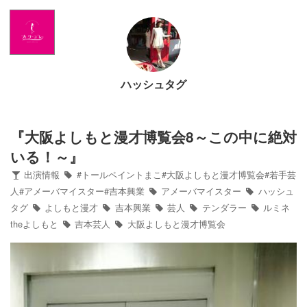
Home
News
ハッシュタグ
出演情報
ブログ
『大阪よしもと漫才博覧会8～この中に絶対
いる！～』
Twitter
出演情報
#トールペイントまこ#大阪よしもと漫才博覧会#若手芸
人#アメーバマイスター#吉本興業
アメーバマイスター
ハッシュ
タグ
よしもと漫才
吉本興業
芸人
テンダラー
ルミネ
Profile
theよしもと
吉本芸人
大阪よしもと漫才博覧会
写真館
カワコレ