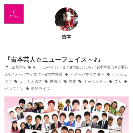
Home
News
吉本
出演情報
ブログ
『吉本芸人☆ニューフェイス～♪』
出演情報
#トールペイントまこ#大阪よしもと漫才博覧会#若手芸
Twitter
人#アメーバマイスター#吉本興業
アメーバマイスター
ハッシュ
タグ
よしもと漫才
博覧会
吉本
ギャランドゥ
芸人
パンプキン
単独ライブ
Profile
写真館
カワコレ