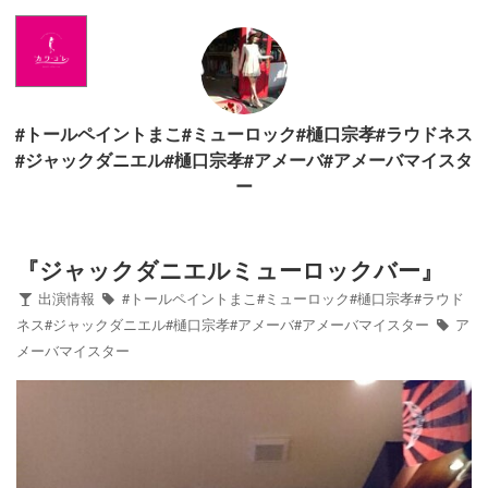
Home
News
#トールペイントまこ#ミューロック#樋口宗孝#ラウドネス
出演情報
#ジャックダニエル#樋口宗孝#アメーバ#アメーバマイスタ
ー
ブログ
『ジャックダニエルミューロックバー』
Twitter
出演情報
#トールペイントまこ#ミューロック#樋口宗孝#ラウド
ネス#ジャックダニエル#樋口宗孝#アメーバ#アメーバマイスター
ア
Profile
メーバマイスター
写真館
カワコレ