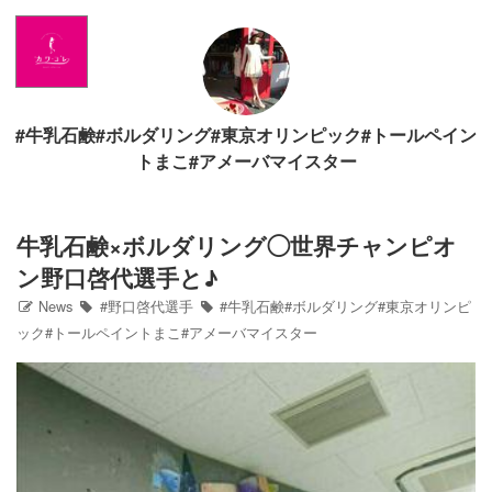
Home
News
#牛乳石鹸#ボルダリング#東京オリンピック#トールペイン
出演情報
トまこ#アメーバマイスター
ブログ
牛乳石鹸×ボルダリング◯世界チャンピオ
ン野口啓代選手と♪
Twitter
News
#野口啓代選手
#牛乳石鹸#ボルダリング#東京オリンピ
ック#トールペイントまこ#アメーバマイスター
Profile
写真館
カワコレ