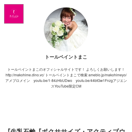
Home
News
出演情報
トールペイントまこ
ブログ
トールペイントまこのオフィシャルサイトです！ よろしくお願いします！
Twitter
http://makohime.dino.vc/ トールペイントまこで検索 ameblo.jp/makohimeyo/
アメブロメイン youtu.be/1-84zHbUDwo youtu.be/44btGw1Fnzgアジエン
スYouTube限定CM
Profile
写真館
カワコレ
『牛乳石鹸『ボクササイズ・アクティブウ