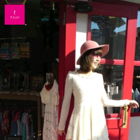
Home
News
出演情報
ブログ
Twitter
Profile
写真館
カワコレ