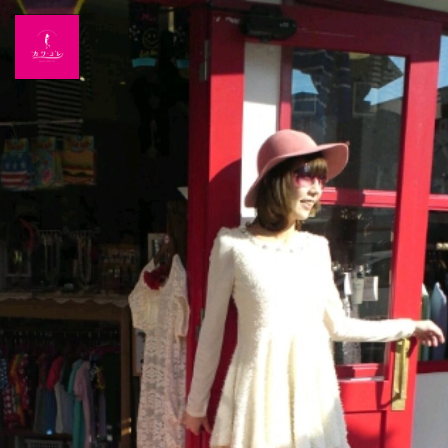
Home
News
出演情報
ブログ
Twitter
Profile
写真館
カワコレ