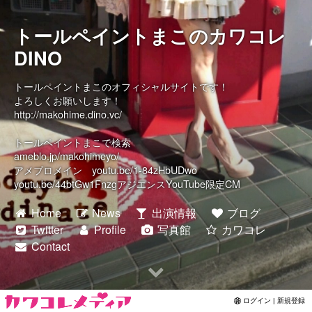
Contact
トールペイントまこのカワコレ
DINO
トールペイントまこのオフィシャルサイトです！
よろしくお願いします！
http://makohime.dino.vc/
トールペイントまこで検索
ameblo.jp/makohimeyo/
アメブロメイン youtu.be/1-84zHbUDwo
youtu.be/44btGw1FnzgアジエンスYouTube限定CM
Home
News
出演情報
ブログ
Twitter
Profile
写真館
カワコレ
Contact
ログイン | 新規登録