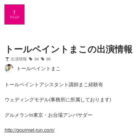
Home
News
出演情報
トールペイントまこの出演情報
出演情報
94
96
ブログ
トールペイントまこ
Twitter
トールペイントアシスタント講師まこ経験有
Profile
ウェディングモデル(事務所に所属しております)
写真館
グルメランin東京・お台場アンバサダー
カワコレ
http://gourmet-run.com/