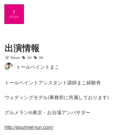
Home
News
出演情報
出演情報
News
94
96
ブログ
トールペイントまこ
Twitter
トールペイントアシスタント講師まこ経験有
Profile
ウェディングモデル(事務所に所属しております)
写真館
グルメランin東京・お台場アンバサダー
カワコレ
http://gourmet-run.com/