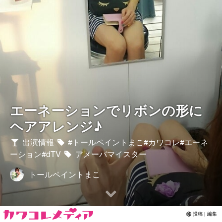
Contact
エーネーションでリボンの形に
ヘアアレンジ♪
出演情報
#トールペイントまこ#カワコレ#エーネ
ーション#dTV
アメーバマイスター
トールペイントまこ
投稿 | 編集