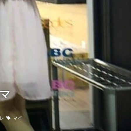
マ
レ
マイ