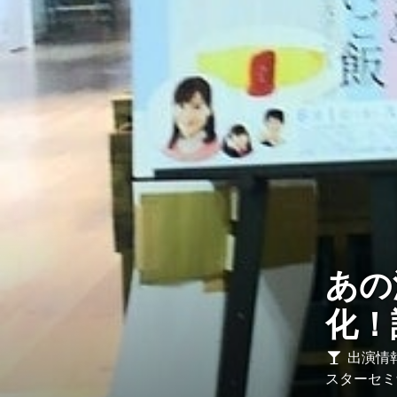
Contact
あの
化！
出演情
スターセミ