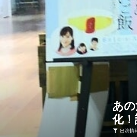
Contact
あの
化！
出演情