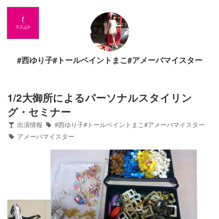
Home
News
#西ゆり子#トールペイントまこ#アメーバマイスター
出演情報
ブログ
1/2大御所によるパーソナルスタイリン
グ・セミナー
Twitter
出演情報
#西ゆり子#トールペイントまこ#アメーバマイスター
アメーバマイスター
Profile
写真館
カワコレ