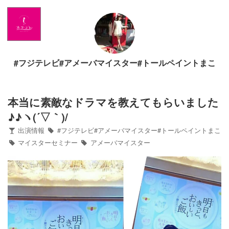
Home
News
#フジテレビ#アメーバマイスター#トールペイントまこ
出演情報
ブログ
本当に素敵なドラマを教えてもらいました
♪♪ヽ(´▽｀)/
Twitter
出演情報
#フジテレビ#アメーバマイスター#トールペイントまこ
マイスターセミナー
アメーバマイスター
Profile
写真館
カワコレ