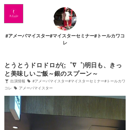
Home
News
#アメーバマイスター#マイスターセミナー#トールカワコ
出演情報
レ
ブログ
とうとうドロドロが(;゜∇゜)明日も、きっ
と美味しいご飯～銀のスプーン～
Twitter
出演情報
#アメーバマイスター#マイスターセミナー#トールカワ
コレ
アメーバマイスター
Profile
写真館
カワコレ