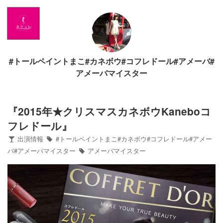
Home
News
#トールペイントまこ#カネボウ#コフレドール#アメーバ#
出演情報
アメーバマイスター
ブログ
『2015年★クリスマスカネボウKaneboコ
フレドール』
Twitter
出演情報
#トールペイントまこ#カネボウ#コフレドール#アメー
バ#アメーバマイスター
アメーバマイスター
Profile
写真館
カワコレ