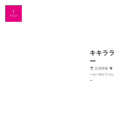
Home
News
出演情報
ブログ
キキラ
ー
Twitter
出演情報
ールペ#カワコ
Profile
ー
写真館
カワコレ