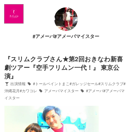
Home
News
#アメーバ#アメーバマイスター
出演情報
ブログ
『スリムクラブさん★第2回おきなわ新喜
劇ツアー『空手フリムン一代！』 東京公
Twitter
演』
出演情報
#トールペイントまこ#ガレッジセール#スリムクラブ#
Profile
沖縄花月#カワコレ
アメーバマイスター
#アメーバ#アメーバマ
イスター
写真館
カワコレ