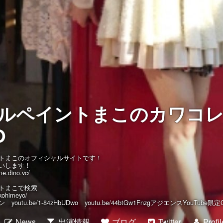
ルペイントまこのカワコ
O
トまこのオフィシャルサイトです！
いします！
me.dino.vc/
トまこで検索
kohimeyo/
outu.be/1-84zHbUDwo youtu.be/44btGw1FnzgアジエンスYouTube限定
News
出演情報
ブログ
Twitter
Profil