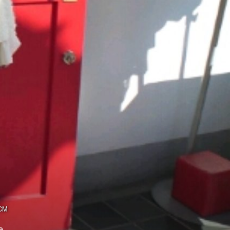
レ
CM
e