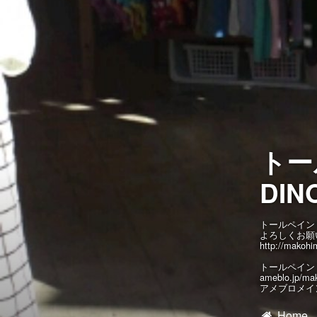
Contact
トー
DIN
トールペイン
よろしくお願
http://makohi
トールペイン
ameblo.jp/ma
アメブロメイン y
Home